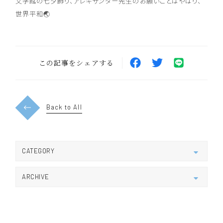
文学館の七夕飾り、アレキサンダー先生のお願いごとはやはり、
世界平和🌏
この記事をシェアする
Back to All
CATEGORY
すべて
新学科について
新着情報
ARCHIVE
受験生向け
在学生向け
学生活動
2026
教員活動
KCSESお知らせ
2025