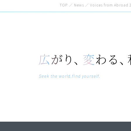
TOP
／
News
／
Voices from Abr
Seek the world,find yourself.