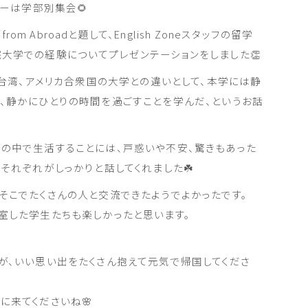
ワーは学部別集会🌻
rom Abroadと題して、English Zoneスタッフの留学
大学での経験についてプレゼンテーションをしました👏
、台湾、アメリカ合衆国の大学との違いとして、本学には静
、静かにひとりの時間を過ごすことを学んだ、というお話
の中で生活することには、戸惑いや不安、驚きもあった
それぞれがしっかりと話してくれました☘️
がよく、そこでたくさんの人と交流できたようでよかったです。
室した学生たちも楽しかったと思います。
が、いい思い出をたくさん抱えて元気で帰国してくださ
に来てくださいね🌸