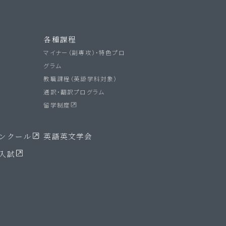
各種課程
マイナー（副専攻）・特色プロ
グラム
教職課程（英語学科対象）
通訳・翻訳プログラム
留学制度
ンクール
英語英文学会
入試