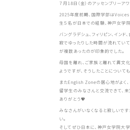
７月18日（金）のアッセンブリーア
2025年度前期、国際学部はVoices f
生５名が日本での経験、神戸女学院
バングラデシュ、フィリピン、インド
寂でゆったりした時間が流れていて
が複数あったのが印象的でした。
母国を離れ、ご家族と離れて異文化
ようですが、そうしたことについても
またEnglish Zoneの居心地
留学生のみなさんと交流できて、来
ありがとう💖
みなさんがいなくなると寂しいです
い。
そしてぜひ日本に、神戸女学院大学