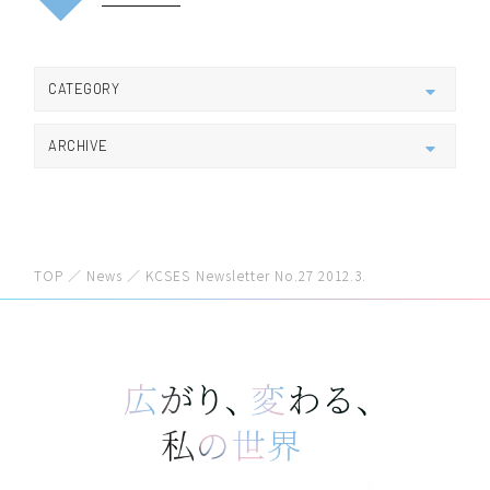
CATEGORY
すべて
新学科について
新着情報
ARCHIVE
受験生向け
在学生向け
学生活動
2026
教員活動
KCSESお知らせ
2025
2024
KCSES Newsletter
TOP
／
News
／
KCSES Newsletter No.27 2012.3.
2023
2022
2021
2020
2019