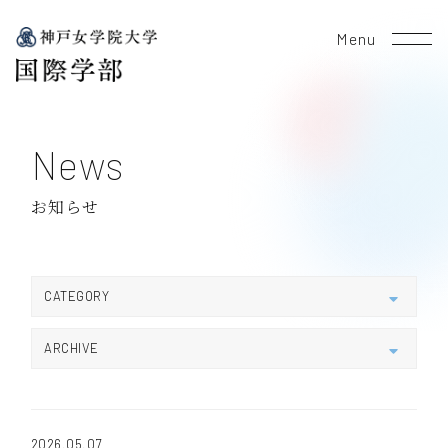
Menu
News
お知らせ
CATEGORY
すべて
新学科について
新着情報
ARCHIVE
受験生向け
在学生向け
学生活動
2026
教員活動
KCSESお知らせ
2025
2026.05.07