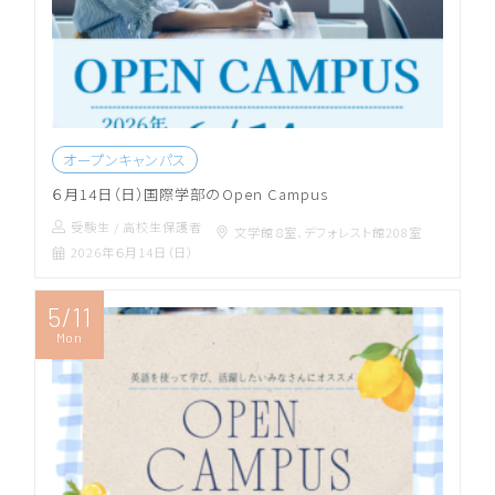
オープンキャンパス
６月14日（日）国際学部のOpen Campus
受験生 / 高校生
保護者
文学館８室、デフォレスト館208室
2026年６月14日（日）
5/11
Mon