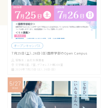
オープンキャンパス
７月25日（土）、26日（日）国際学部のOpen Campus
受験生 / 高校生
保護者
文学館８室、７室、デフォレスト館208室
2026年７月25日（土）、26日（日）
5/27
Wed