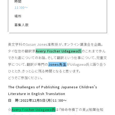
時間
11：00～
場所
募集人数
英文学科のSusan Jones准教授が、オンライン講演会を企画。
タイ在住の翻訳家
Avery Fischer Udagawa
氏
のこれまで歩ん
できた道についてのお話、そして翻訳という仕事について、児童文
学について、翻訳が専門の
Jones先生
がUdagawa氏と語り合う
ひととき、きっと心に残る時間となると思います。
どうぞご参加ください。
The Challenges of Publishing Japanese Children’s
Literature in English Translation
日 時：2022年12月5日（月）11：00～
☆
Avery Fischer Udagawa氏
は『帰命寺横丁の夏』(柏葉佐知