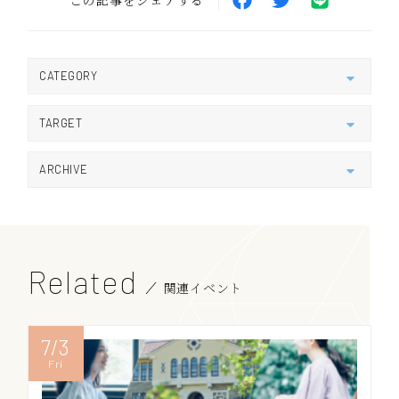
CATEGORY
すべて
講演会
展示
TARGET
オープンキャンパス
公開講座
セミナー
受験生 / 高校生
在学生
卒業生
ARCHIVE
保護者
企業 / 他機関
2026
2025
2024
Related
関連イベント
2023
2022
7/3
Fri